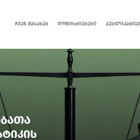
ჩვენ შესახებ
ღონისძიებები
პუბლიკაციე
ებათა
სტიკის