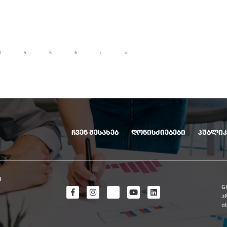
3
4
5
6
ჩვენ შესახებ
ღონისძიებები
პუბლიკ
ო
G
ა
ი