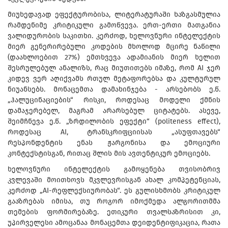
მიუხედავად ეფექტურობისა, ლიტერატურაში ხაზგასმულია
რამდენიმე კრიტიკული გამოწვევა. ერთ-ერთი მათგანია
ვალიდურობის საკითხი. კერძოდ, ხელოვნური ინტელექტის
მიერ გენერირებული კოდების მხოლოდ მცირე ნაწილი
(დაახლოებით 27%) ემთხვევა ადამიანის მიერ ხელით
შესრულებულ ანალიზს, რაც მიუთითებს იმაზე, რომ AI ჯერ
კიდევ ვერ აღიქვამს რთულ მეტაფორებსა და კულტურულ
ნიუანსებს. მონაცემთა დამახინჯება - არსებობს ე.წ.
„ჰალუცინაციების“ რისკი, როდესაც მოდელი ქმნის
დამაჯერებელ, მაგრამ არარსებულ ციტატებს. ასევე,
შეიმჩნევა ე.წ. „ზრდილობის ეფექტი“ (politeness effect),
როდესაც AI, ტრანსკრიფციისას „ასუფთავებს“
რესპონდენტის ენას ჟარგონისა და ემოციური
კონტექსტისგან, რითაც შლის მის ავთენტიკურ ემოციებს.
ხელოვნური ინტელექტის გამოყენება თვისობრივ
კვლევაში მოითხოვს მკვლევრისგან ახალ კომპეტენციას,
კერძოდ „AI-რეფლექსიურობას“. ეს გულისხმობს კრიტიკულ
გააზრებას იმისა, თუ როგორ იმოქმედა ალგორითმმა
თემების ფორმირებაზე. ეთიკური თვალსაზრისით კი,
უპირველესი ამოცანაა მონაცემთა დეიდენტიფიკაცია, რათა