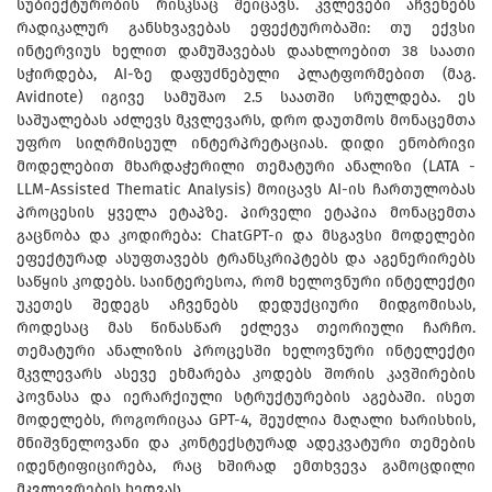
სუბიექტურობის რისკსაც შეიცავს. კვლევები აჩვენებს
რადიკალურ განსხვავებას ეფექტურობაში: თუ ექვსი
ინტერვიუს ხელით დამუშავებას დაახლოებით 38 საათი
სჭირდება, AI-ზე დაფუძნებული პლატფორმებით (მაგ.
Avidnote) იგივე სამუშაო 2.5 საათში სრულდება. ეს
საშუალებას აძლევს მკვლევარს, დრო დაუთმოს მონაცემთა
უფრო სიღრმისეულ ინტერპრეტაციას. დიდი ენობრივი
მოდელებით მხარდაჭერილი თემატური ანალიზი (LATA -
LLM-Assisted Thematic Analysis) მოიცავს AI-ის ჩართულობას
პროცესის ყველა ეტაპზე. პირველი ეტაპია მონაცემთა
გაცნობა და კოდირება: ChatGPT-ი და მსგავსი მოდელები
ეფექტურად ასუფთავებს ტრანსკრიპტებს და აგენერირებს
საწყის კოდებს. საინტერესოა, რომ ხელოვნური ინტელექტი
უკეთეს შედეგს აჩვენებს დედუქციური მიდგომისას,
როდესაც მას წინასწარ ეძლევა თეორიული ჩარჩო.
თემატური ანალიზის პროცესში ხელოვნური ინტელექტი
მკვლევარს ასევე ეხმარება კოდებს შორის კავშირების
პოვნასა და იერარქიული სტრუქტურების აგებაში. ისეთ
მოდელებს, როგორიცაა GPT-4, შეუძლია მაღალი ხარისხის,
მნიშვნელოვანი და კონტექსტურად ადეკვატური თემების
იდენტიფიცირება, რაც ხშირად ემთხვევა გამოცდილი
მკვლევრების ხედვას.