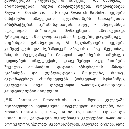
გამოიყენება ლიტერატურის სისტემურ და მასშტაბურ
მიმოხილვებში. ისეთი ინსტრუმენტები, როგორებიცაა
Rayyan-ი, Covidence, Elicit-ი და Research Rabbit-ი, იყენებს
მანქანური სწავლების ალგორითმებს სათაურების/
აბსტრაქტების სკრინინგისთვის, ასევე - სხვადასხვა
სტატიიდან ძირითადი მონაცემების ამოსაღებად.
ტრადიციული, მხოლოდ საკვანძო სიტყვებზე დაფუძნებული
ძიებისგან განსხვავებით, AI ხელსაწყოები იყენებს
კონტექსტურ და სემანტიკურ ანალიზს, რაც მკვეთრად
ზრდის რელევანტური მასალის აღმოჩენის სიზუსტეს.
ხელოვნურ ინტელექტზე დაფუძნებულ ალგორითმებს
შეუძლია ათასობით სტატიის აბსტრაქტის სწრაფი
სკანირება და დუბლიკატების მოცილება, რითაც
ავტომატურად ახორციელებს პირველად სკრინინგს,
მკვლევრის მიერ დადგენილი ჩართვა-გამორიცხვის
კრიტერიუმების მიხედვით.
JMIR Formative Research-ის 2025 წლის კვლევაში
შესწავლილია ხელოვნური ინტელექტის მოდელები, მათ
შორის, ChatGPT-3.5, GPT-4, Claude 3.5, Claude 3 Opus-ი და
Sonar Huge, ჯანდაცვის თვისებრივი კვლევების ხარისხის
სტრუქტურიზებულად შესაფასებლად. კვლევამ აჩვენა, რომ